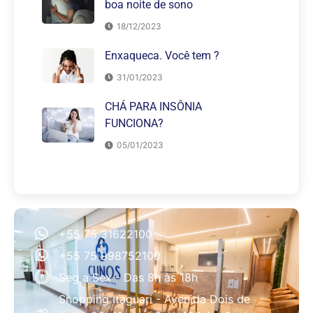
boa noite de sono
18/12/2023
Enxaqueca. Você tem ?
31/01/2023
CHÁ PARA INSÔNIA
FUNCIONA?
05/01/2023
+55 75 31622100
+55 75 998752100
Seg a Sex - Das 8h às 18h
Shopping Itaguari - Avenida Dois de